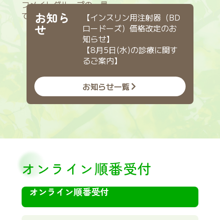
フメイトグループの一員
お知ら
です。
【インスリン用注射器（BD
せ
ロードーズ）価格改定のお
知らせ】
【8月5日(水)の診療に関す
るご案内】
お知らせ一覧
オンライン順番受付
オンライン順番受付