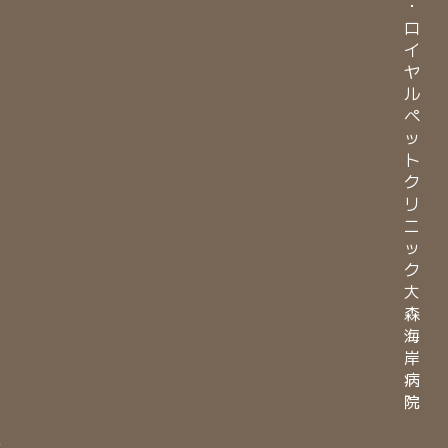
・
ロ
イ
ヤ
ル
ペ
ッ
ト
ク
リ
ニ
ッ
ク
大
森
海
岸
病
院