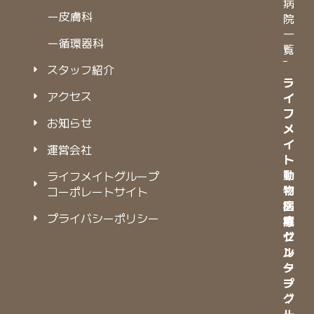
病
⠀⠀ー皮膚科
院
一
⠀⠀ー循環器科
覧
スタッフ紹介
ラ
ラ
アクセス
イ
イ
フ
フ
お知らせ
メ
メ
イ
イ
運営会社
ト
ト
動
動
ライフメイトグループ
物
物
コーポレートサイト
病
医
プライバシーポリシー
院
療
グ
セ
ル
ン
ー
タ
プ
ー
グ
・
ル