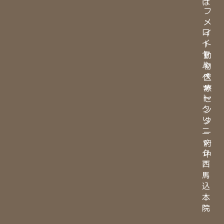
ば
フ
・
メ
ロ
イ
イ
ト
ヤ
動
ル
物
ペ
医
ッ
療
ト
セ
ク
ン
リ
タ
ニ
ー
ッ
府
ク
中
西
馬
込
本
院