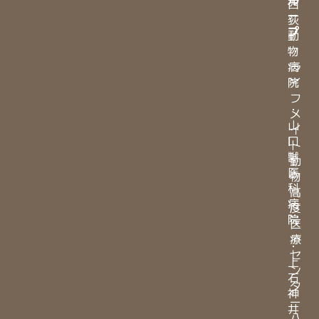
西
ー
荻
プ​
動
物
・
病
ラ
院
イ
フ
・
メ
山
イ
口
ト
獣
動
医
物
科
高
病
度
院
医
療
・
セ
上
ン
石
タ
神
ー
井
八