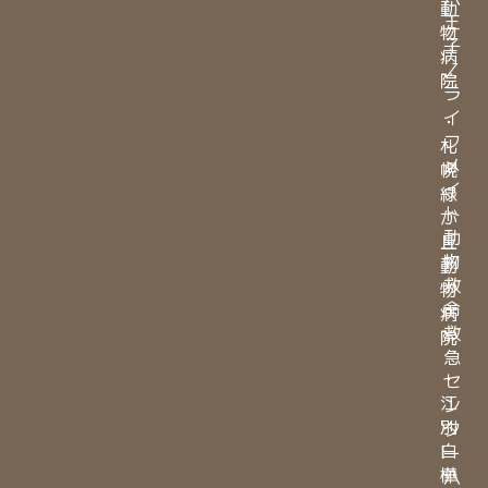
動
王
物
子
病
／
院
ラ
イ
・
フ
札
メ
幌
イ
緑
ト
が
動
丘
物
動
救
物
命
病
救
院
急
・
セ
江
ン
別
タ
白
ー
樺
八