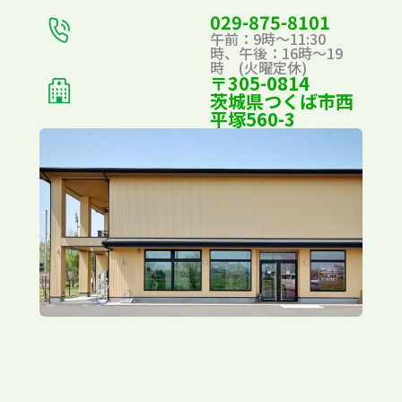
029-875-8101
午前：9時～11:30
時、午後：16時～19
時 (火曜定休)
〒305-0814
茨城県つくば市西
平塚560-3