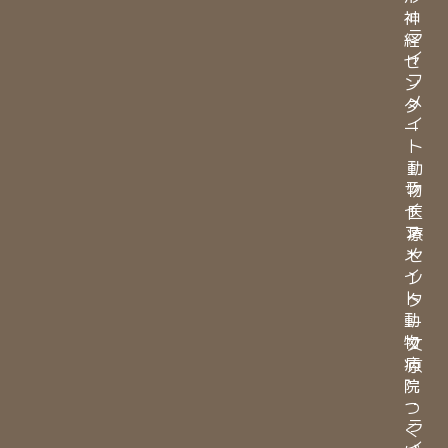
・
神
ラ
経
イ
セ
フ
ン
メ
タ
イ
ー
ト
・
動
ラ
物
イ
医
フ
療
メ
セ
イ
ン
ト
タ
動
ー
物
文
病
京
院
・
つ
ラ
く
イ