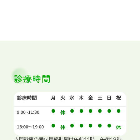
診療時間
診療時間
月
火
水
木
金
土
日
祝
•
•
•
•
•
•
•
休
9:00~11:30
•
•
•
•
•
•
休
休
16:00～19:00
寺門診察の受付最終時間は午前11時、午後18時