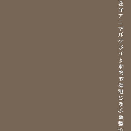
通
王
り
子
ア
・
ニ
ラ
マ
イ
ル
フ
ク
メ
リ
イ
ニ
ト
ッ
動
ク
物
・
救
江
急
別
セ
ど
ン
う
タ
ぶ
ー
つ
練
整
馬
形